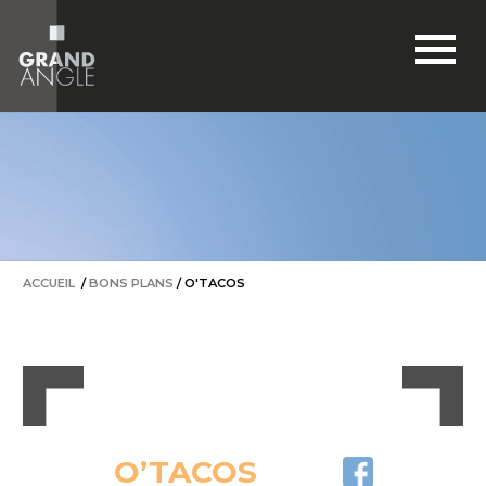
BOUTIQUES
ACTUALITÉS
BONS PLANS
RESTONS CONNECTÉS
ACCÈS & HORAIRES
ACCUEIL
/
BONS PLANS
/
O'TACOS
O’TACOS