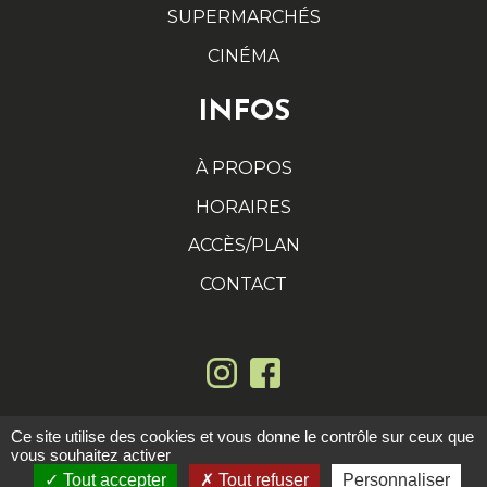
SUPERMARCHÉS
CINÉMA
INFOS
À PROPOS
HORAIRES
ACCÈS/PLAN
CONTACT
Ce site utilise des cookies et vous donne le contrôle sur ceux que
vous souhaitez activer
2025 ©
AGENCE SHOPS
-
MENTIONS LÉGALES
Tout accepter
Tout refuser
Personnaliser