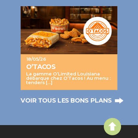
18/05/26
O’TACOS
La gamme O’Limited Louisiana
débarque chez O’Tacos ! Au menu :
tenders […]
VOIR TOUS LES BONS PLANS