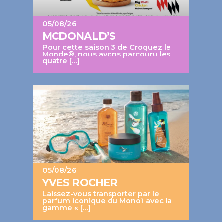
05/08/26
MCDONALD’S
Pour cette saison 3 de Croquez le
Monde®, nous avons parcouru les
quatre […]
05/08/26
YVES ROCHER
Laissez-vous transporter par le
parfum iconique du Monoï avec la
gamme « […]