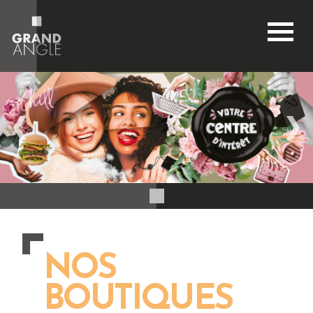
BOUTIQUES
ACTUALITÉS
BONS PLANS
RESTONS CONNECTÉS
ACCÈS & HORAIRES
NOS
BOUTIQUES