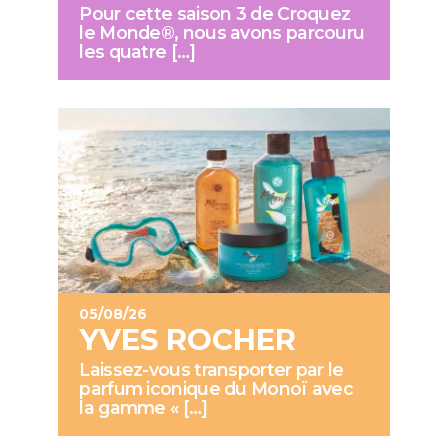
Pour cette saison 3 de Croquez
le Monde®, nous avons parcouru
les quatre […]
05/08/26
YVES ROCHER
Laissez-vous transporter par le
parfum iconique du Monoï avec
la gamme « […]