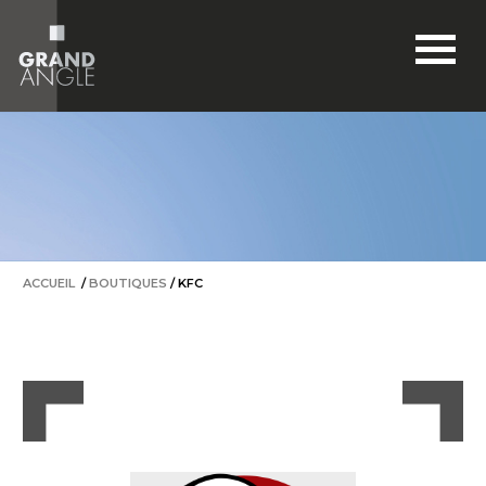
BOUTIQUES
ACTUALITÉS
BONS PLANS
RESTONS CONNECTÉS
ACCÈS & HORAIRES
ACCUEIL
/
BOUTIQUES
/
KFC