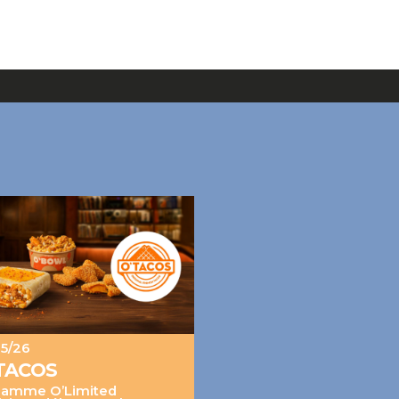
05/26
TACOS
gamme O’Limited