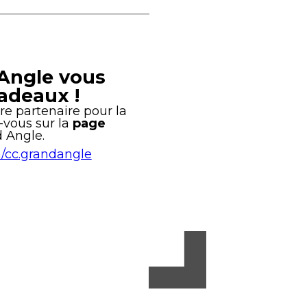
 Angle
vous
cadeaux
!
tre partenaire pour la
-vous sur la
page
 Angle.
/cc.grandangle