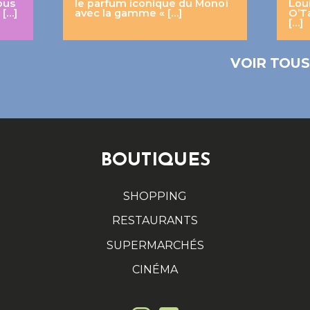
ous
le parfum iconique du Monoï
Lou
 […]
avec la gamme « […]
O’T
[…]
VOIR TOUS
BOUTIQUES
SHOPPING
RESTAURANTS
SUPERMARCHÉS
CINÉMA