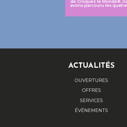
de Croquez le Monde®, n
avons parcouru les quatre
ACTUALITÉS
OUVERTURES
OFFRES
SERVICES
ÉVÉNEMENTS